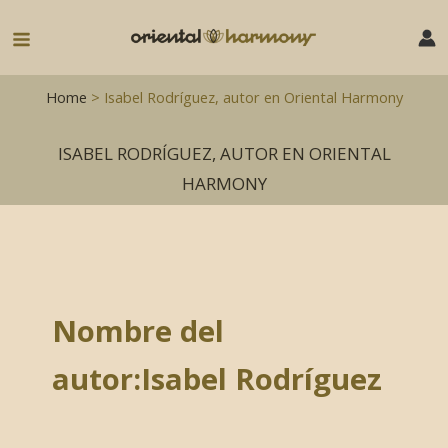
Ir
al
Main
contenido
Menu
Home
> Isabel Rodríguez, autor en Oriental Harmony
ISABEL RODRÍGUEZ, AUTOR EN ORIENTAL
HARMONY
Nombre del
autor:Isabel Rodríguez