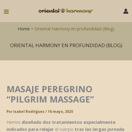
Ir
al
Main
contenido
Menu
Home
> Oriental Harmony en profundidad (Blog)
ORIENTAL HARMONY EN PROFUNDIDAD (BLOG)
MASAJE PEREGRINO
“PILGRIM MASSAGE”
Por
Isabel Rodríguez
/
16 mayo, 2025
Hemos
diseñado dos tratamientos especialmente
indicados para relajar
el cuerpo
tras las largas jornada