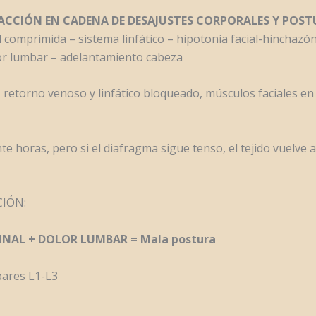
CCIÓN EN CADENA DE DESAJUSTES CORPORALES Y POST
l comprimida – sistema linfático – hipotonía facial-hinchaz
olor lumbar – adelantamiento cabeza
 retorno venoso y linfático bloqueado, músculos faciales en 
e horas, pero si el diafragma sigue tenso, el tejido vuelve 
CIÓN:
AL + DOLOR LUMBAR = Mala postura
bares L1-L3