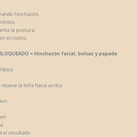
rando hinchazón.
rónico.
nta la postura.
n el rostro
LOQUEADO = Hinchazón facial, bolsas y papada
nfático
ueve la linfa hacia arriba
ien:
men
a.
 el resultado