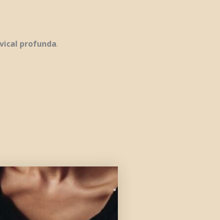
rvical profunda
.