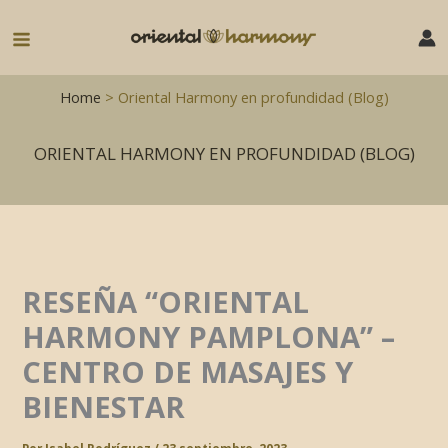
Ir
al
Main
contenido
Menu
Home
> Oriental Harmony en profundidad (Blog)
ORIENTAL HARMONY EN PROFUNDIDAD (BLOG)
RESEÑA “ORIENTAL
HARMONY PAMPLONA” –
CENTRO DE MASAJES Y
BIENESTAR