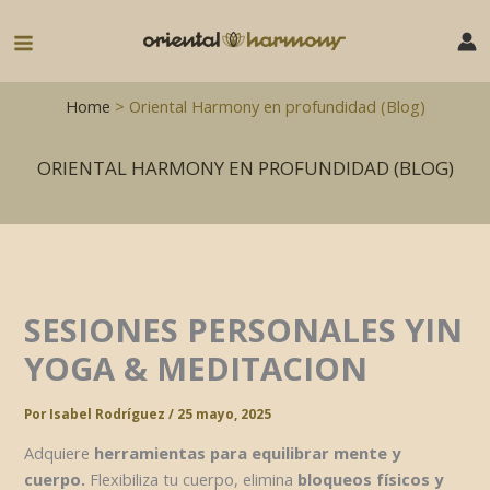
Ir
al
Main
contenido
Menu
Home
> Oriental Harmony en profundidad (Blog)
ORIENTAL HARMONY EN PROFUNDIDAD (BLOG)
SESIONES PERSONALES YIN
YOGA & MEDITACION
Por
Isabel Rodríguez
/
25 mayo, 2025
Adquiere
herramientas para equilibrar mente y
cuerpo.
Flexibiliza tu cuerpo, elimina
bloqueos físicos y