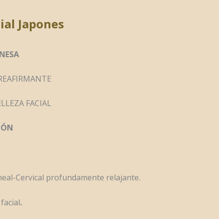
ial Japones
ONESA
REAFIRMANTE
LLEZA FACIAL
IÓN
neal-Cervical profundamente relajante.
facial
.