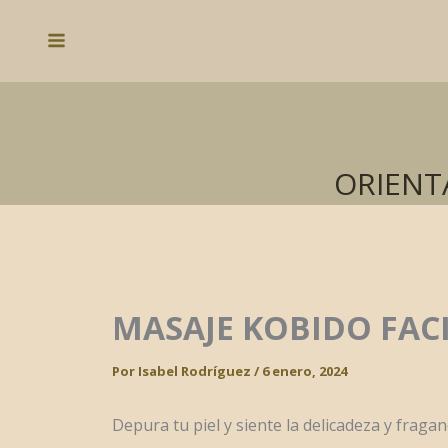
Ir
al
Main
contenido
Menu
ORIENT
MASAJE KOBIDO FAC
Por
Isabel Rodríguez
/
6 enero, 2024
Depura tu piel y siente la delicadeza y fragan