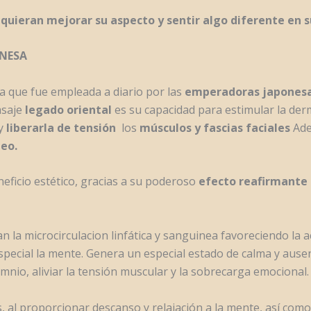
quieran mejorar su aspecto y sentir algo diferente en su
ONESA
ca que fue empleada a diario por las
emperadoras japones
asaje
legado oriental
es su capacidad para estimular la der
 y
liberarla de tensión
los
músculos y fascias faciales
Ade
neo.
eficio estético, gracias a su poderoso
efecto reafirmante
n la microcirculacion linfática y sanguinea favoreciendo la
special la mente. Genera un especial estado de calma y aus
mnio, aliviar la tensión muscular y la sobrecarga emocional.
 al proporcionar descanso y relajación a la mente, así com