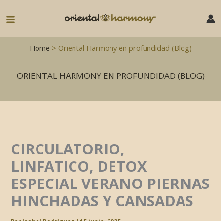
Ir
al
Main
contenido
Menu
Home
> Oriental Harmony en profundidad (Blog)
ORIENTAL HARMONY EN PROFUNDIDAD (BLOG)
CIRCULATORIO,
LINFATICO, DETOX
ESPECIAL VERANO PIERNAS
HINCHADAS Y CANSADAS