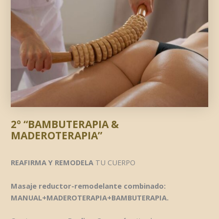
2º “BAMBUTERAPIA &
MADEROTERAPIA”
REAFIRMA Y REMODELA
TU CUERPO
Masaje reductor-remodelante combinado:
MANUAL+MADEROTERAPIA+BAMBUTERAPIA.