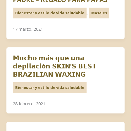
,
Bienestar y estilo de vida saludable
Masajes
17 marzo, 2021
𝗠𝘂𝗰𝗵𝗼 𝗺𝗮́𝘀 𝗾𝘂𝗲 𝘂𝗻𝗮
𝗱𝗲𝗽𝗶𝗹𝗮𝗰𝗶ó𝗻 𝗦𝗞𝗜𝗡’𝗦 𝗕𝗘𝗦𝗧
𝗕𝗥𝗔𝗭𝗜𝗟𝗜𝗔𝗡 𝗪𝗔𝗫𝗜𝗡𝗚
Bienestar y estilo de vida saludable
28 febrero, 2021