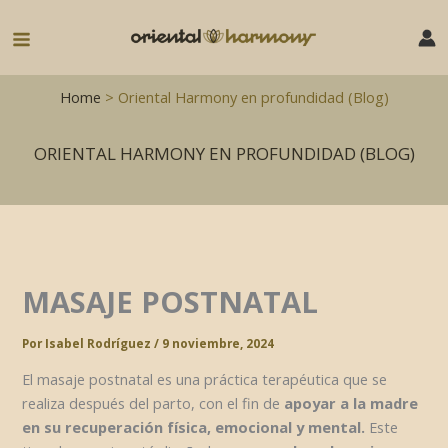
Ir
al
Main
contenido
Menu
Home
> Oriental Harmony en profundidad (Blog)
ORIENTAL HARMONY EN PROFUNDIDAD (BLOG)
MASAJE POSTNATAL
Por
Isabel Rodríguez
/
9 noviembre, 2024
El masaje postnatal es una práctica terapéutica que se
realiza después del parto, con el fin de
apoyar a la madre
en su recuperación física, emocional y mental.
Este