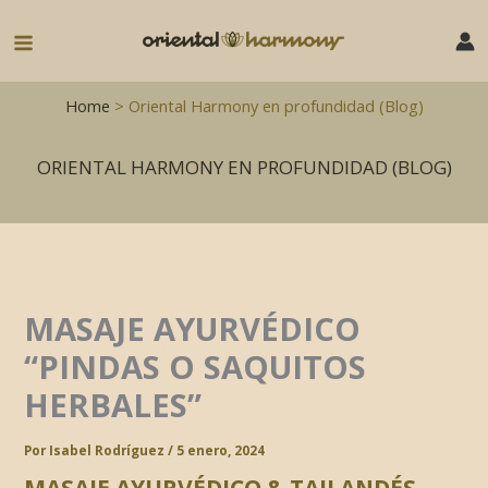
Ir
al
Main
contenido
Menu
Home
> Oriental Harmony en profundidad (Blog)
ORIENTAL HARMONY EN PROFUNDIDAD (BLOG)
MASAJE AYURVÉDICO
“PINDAS O SAQUITOS
HERBALES”
Por
Isabel Rodríguez
/
5 enero, 2024
MASAJE AYURVÉDICO & TAILANDÉS