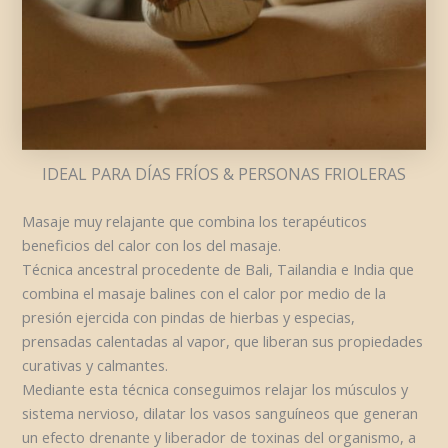
IDEAL PARA DÍAS FRÍOS & PERSONAS FRIOLERAS
Masaje muy relajante que combina los terapéuticos
beneficios del calor con los del masaje.
Técnica ancestral procedente de Bali, Tailandia e India que
combina el masaje balines con el calor por medio de la
presión ejercida con pindas de hierbas y especias,
prensadas calentadas al vapor, que liberan sus propiedades
curativas y calmantes.
Mediante esta técnica conseguimos relajar los músculos y
sistema nervioso, dilatar los vasos sanguíneos que generan
un efecto drenante y liberador de toxinas del organismo, a