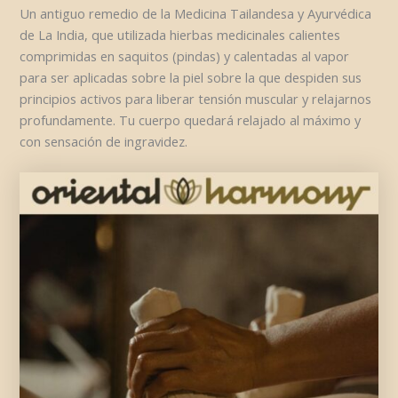
Un antiguo remedio de la Medicina Tailandesa y Ayurvédica
de La India, que utilizada hierbas medicinales calientes
comprimidas en saquitos (pindas) y calentadas al vapor
para ser aplicadas sobre la piel sobre la que despiden sus
principios activos para liberar tensión muscular y relajarnos
profundamente. Tu cuerpo quedará relajado al máximo y
con sensación de ingravidez.