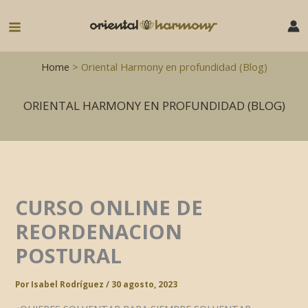
Ir
al
Main
contenido
Menu
Home
> Oriental Harmony en profundidad (Blog)
ORIENTAL HARMONY EN PROFUNDIDAD (BLOG)
CURSO ONLINE DE
REORDENACION
POSTURAL
Por
Isabel Rodríguez
/
30 agosto, 2023