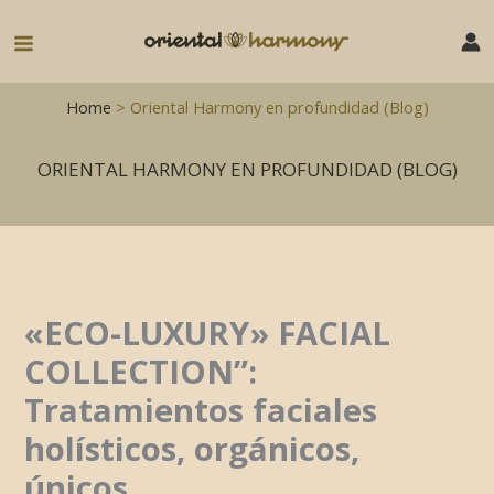
Ir
al
Main
contenido
Menu
Home
> Oriental Harmony en profundidad (Blog)
ORIENTAL HARMONY EN PROFUNDIDAD (BLOG)
«ECO-LUXURY» FACIAL
COLLECTION”:
Tratamientos faciales
holísticos, orgánicos,
únicos