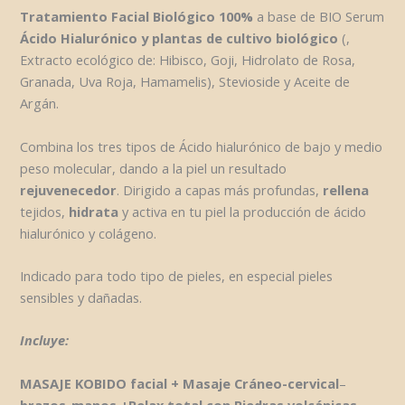
Tratamiento Facial Biológico 100%
a base de BIO Serum
Ácido Hialurónico y plantas de cultivo biológico
(,
Extracto ecológico de: Hibisco, Goji, Hidrolato de Rosa,
Granada, Uva Roja, Hamamelis), Stevioside y Aceite de
Argán.
Combina los tres tipos de Ácido hialurónico de bajo y medio
peso molecular, dando a la piel un resultado
rejuvenecedor
. Dirigido a capas más profundas,
rellena
tejidos,
hidrata
y activa en tu piel la producción de ácido
hialurónico y colágeno.
Indicado para todo tipo de pieles, en especial pieles
sensibles y dañadas.
Incluye:
MASAJE KOBIDO facial + Masaje Cráneo-cervical
–
brazos-manos +Relax total con Piedras volcánicas