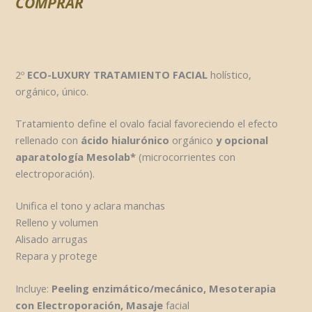
COMPRAR
2º
ECO-LUXURY TRATAMIENTO FACIAL
holístico,
orgánico, único.
Tratamiento define el ovalo facial favoreciendo el efecto
rellenado con
ácido hialurónico
orgánico
y opcional
aparatología Mesolab*
(microcorrientes con
electroporación).
Unifica el tono y aclara manchas
Relleno y volumen
Alisado arrugas
Repara y protege
Incluye:
P
eeling enzimático/mecánico,
Mesoterapia
con Electroporación,
Masaje
facial