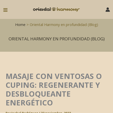
Ir
al
Main
contenido
Menu
Home
> Oriental Harmony en profundidad (Blog)
ORIENTAL HARMONY EN PROFUNDIDAD (BLOG)
MASAJE CON VENTOSAS O
CUPING: REGENERANTE Y
DESBLOQUEANTE
ENERGÉTICO