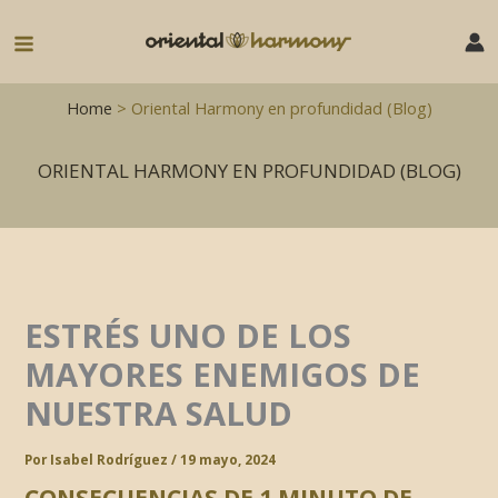
Ir
al
Main
contenido
Menu
Home
> Oriental Harmony en profundidad (Blog)
ORIENTAL HARMONY EN PROFUNDIDAD (BLOG)
ESTRÉS UNO DE LOS
MAYORES ENEMIGOS DE
NUESTRA SALUD
Por
Isabel Rodríguez
/
19 mayo, 2024
CONSECUENCIAS DE 1 MINUTO DE