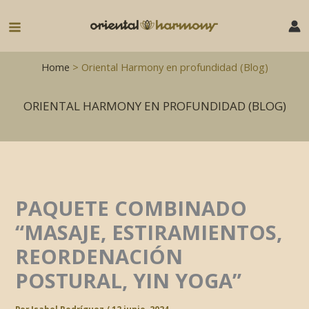
Ir
al
Main
contenido
Menu
Home
> Oriental Harmony en profundidad (Blog)
ORIENTAL HARMONY EN PROFUNDIDAD (BLOG)
PAQUETE COMBINADO
“MASAJE, ESTIRAMIENTOS,
REORDENACIÓN
POSTURAL, YIN YOGA”