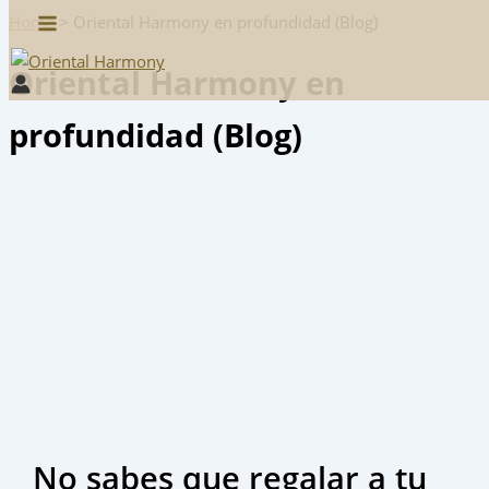
Main
Ir
Home
> Oriental Harmony en profundidad (Blog)
Menu
al
Oriental Harmony en
contenido
profundidad (Blog)
No sabes que regalar a tu