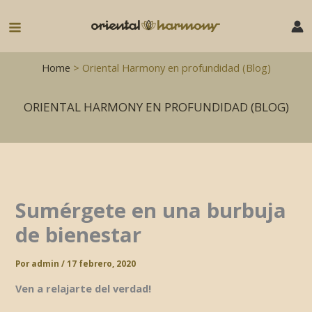
Ir
al
Main
contenido
Menu
Home
> Oriental Harmony en profundidad (Blog)
ORIENTAL HARMONY EN PROFUNDIDAD (BLOG)
Sumérgete en una burbuja
de bienestar
Por
admin
/
17 febrero, 2020
Ven a relajarte del verdad!