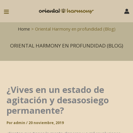
Ir
al
Main
contenido
Menu
Home
> Oriental Harmony en profundidad (Blog)
ORIENTAL HARMONY EN PROFUNDIDAD (BLOG)
¿Vives en un estado de
agitación y desasosiego
permanente?
Por
admin
/
20 noviembre, 2019