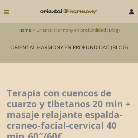
Ir
al
Main
contenido
Menu
Home
> Oriental Harmony en profundidad (Blog)
ORIENTAL HARMONY EN PROFUNDIDAD (BLOG)
Terapia con cuencos de
cuarzo y tibetanos 20 min +
masaje relajante espalda-
craneo-facial-cervical 40
min_60″/60€