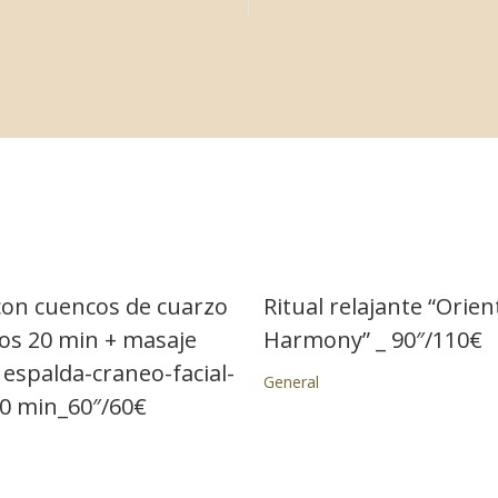
con cuencos de cuarzo
Ritual relajante “Orien
nos 20 min + masaje
Harmony” _ 90″/110€
 espalda-craneo-facial-
General
40 min_60″/60€