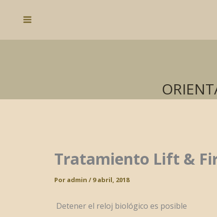
Ir
al
Main
contenido
Menu
ORIENT
Tratamiento Lift & F
Por
admin
/
9 abril, 2018
Detener el reloj biológico es posible