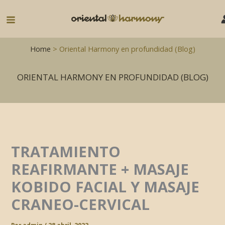
Ir
al
Main
contenido
Menu
Home
> Oriental Harmony en profundidad (Blog)
ORIENTAL HARMONY EN PROFUNDIDAD (BLOG)
TRATAMIENTO
REAFIRMANTE + MASAJE
KOBIDO FACIAL Y MASAJE
CRANEO-CERVICAL