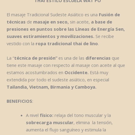
THAI ESTILO ESCUELA WAT PO
El masaje Tradicional Sudeste Asiático es una
Fusión de
técnicas
de
masaje en seco
,
sin aceite,
a base de
presiones en puntos sobre las Líneas de Energía Sen,
suaves estiramientos y movilizaciones.
Se recibe
vestido con la
ropa tradicional thai de lino
.
La “
técnica de presión”
es una de las
diferencias
que
tiene este masaje con respecto al masaje con aceite al que
estamos acostumbrados en
Occidente.
Está muy
extendida por todo el sudeste asiático, en especial
Tailandia, Vietnam, Birmania y Camboya.
BENEFICIOS
:
A nivel
físico:
relaja del tono muscular y la
sobrecarga muscular
, elimina la tensión,
aumenta el flujo sanguíneo y estimula la