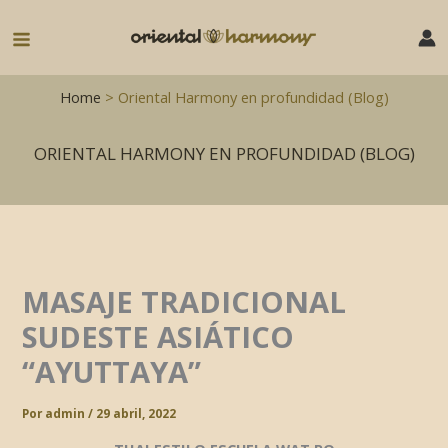
Ir
al
Main
contenido
Menu
Home
> Oriental Harmony en profundidad (Blog)
ORIENTAL HARMONY EN PROFUNDIDAD (BLOG)
MASAJE TRADICIONAL
SUDESTE ASIÁTICO
“AYUTTAYA”
Por
admin
/
29 abril, 2022