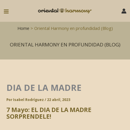
Ir
al
Main
contenido
Menu
Home
> Oriental Harmony en profundidad (Blog)
ORIENTAL HARMONY EN PROFUNDIDAD (BLOG)
DIA DE LA MADRE
Por
Isabel Rodríguez
/
22 abril, 2023
7 Mayo: EL DIA DE LA MADRE
SORPRENDELE!