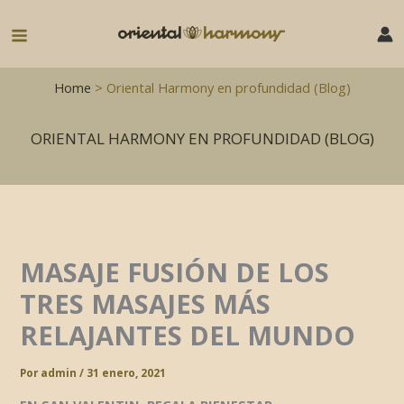
Ir
al
Main
contenido
Menu
Home
> Oriental Harmony en profundidad (Blog)
ORIENTAL HARMONY EN PROFUNDIDAD (BLOG)
MASAJE FUSIÓN DE LOS
TRES MASAJES MÁS
RELAJANTES DEL MUNDO
Por
admin
/
31 enero, 2021