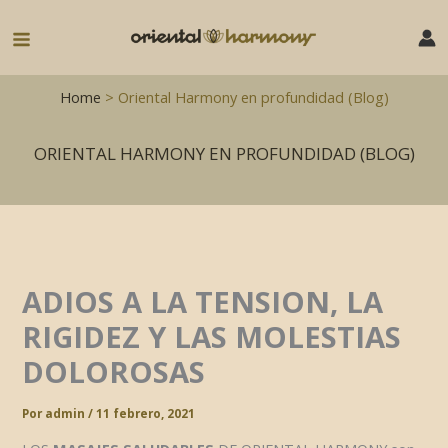
Ir
al
Main
contenido
Menu
Home
> Oriental Harmony en profundidad (Blog)
ORIENTAL HARMONY EN PROFUNDIDAD (BLOG)
ADIOS A LA TENSION, LA
RIGIDEZ Y LAS MOLESTIAS
DOLOROSAS
Por
admin
/
11 febrero, 2021