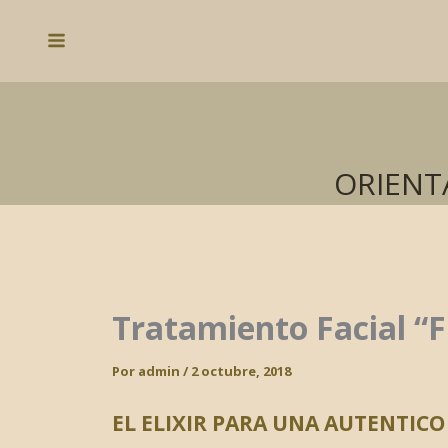
Ir
al
Main
contenido
Menu
ORIENT
Tratamiento Facial “F
Por
admin
/
2 octubre, 2018
EL ELIXIR PARA UNA AUTENTIC