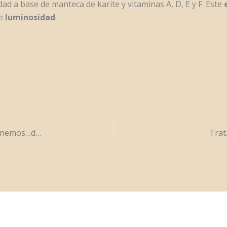
ad a base de manteca de karite y vitaminas A, D, E y F. Este
e
luminosidad
.
PREPARAMOS TU PIEL PARA EL OTOÑO, te proponemos…dos tratamientos faciales
Trat