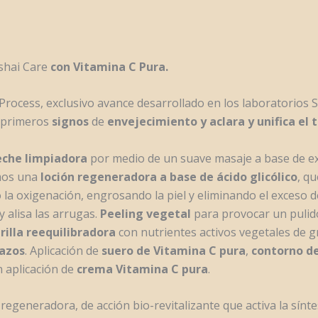
shai Care
con Vitamina C Pura.
Process, exclusivo avance desarrollado en los laboratorios Se
s primeros
signos
de
envejecimiento y aclara y unifica el t
eche limpiadora
por medio de un suave masaje a base de e
amos una
loción regeneradora a base de ácido glicólico
, q
 la oxigenación, engrosando la piel y eliminando el exceso 
 y alisa las arrugas.
P
eeling vegetal
para provocar un pulido
illa reequilibradora
con nutrientes activos vegetales de g
azos
. Aplicación de
suero de Vitamina C pura
,
contorno de
n aplicación de
crema Vitamina C pura
.
a
regeneradora, de acción bio-revitalizante que activa la sínte