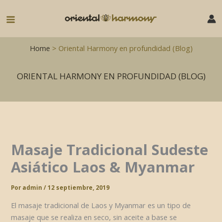
Ir
al
Main
contenido
Menu
Home
> Oriental Harmony en profundidad (Blog)
ORIENTAL HARMONY EN PROFUNDIDAD (BLOG)
Masaje Tradicional Sudeste
Asiático Laos & Myanmar
Por
admin
/
12 septiembre, 2019
El masaje tradicional de Laos y Myanmar es un tipo de
masaje que se realiza en seco, sin aceite a base se