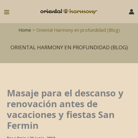
Ir
al
Main
contenido
Menu
Home
> Oriental Harmony en profundidad (Blog)
ORIENTAL HARMONY EN PROFUNDIDAD (BLOG)
Masaje para el descanso y
renovación antes de
vacaciones y fiestas San
Fermin