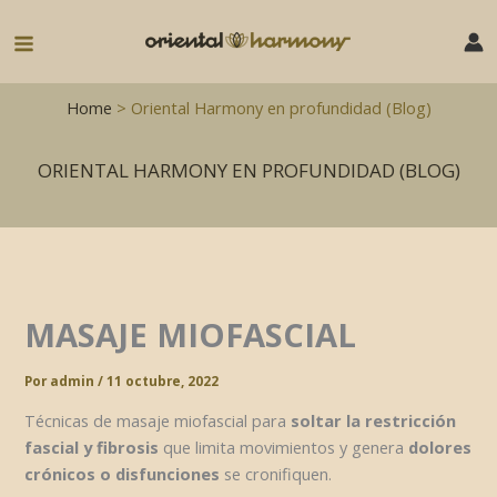
Ir
al
Main
contenido
Menu
Home
> Oriental Harmony en profundidad (Blog)
ORIENTAL HARMONY EN PROFUNDIDAD (BLOG)
MASAJE MIOFASCIAL
Por
admin
/
11 octubre, 2022
Técnicas de masaje miofascial para
soltar la restricción
fascial y fibrosis
que limita movimientos y genera
dolores
crónicos o disfunciones
se cronifiquen.