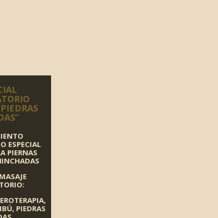
CIAL
ATORIO
“PIEDRAS
DAS”
IENTO
O ESPECIAL
RA
PIERNAS
HINCHADAS
MASAJE
TORIO:
EROTERAPIA,
MBÚ,
PIEDRAS
DAS.