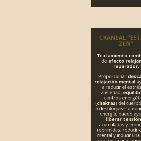
CRANEAL “ES
ZEN”
Tratamiento com
de
efecto relaja
reparador.
Proporcionar
desca
relajación mental
a
a reducir el estrés
ansiedad,
equilib
centros energét
(
chakras
) del cuerp
a desbloquear o equil
energía, puede ayu
liberar tensio
acumuladas y emoc
reprimidas, reducir e
mental y inducir un
presencia en el mo