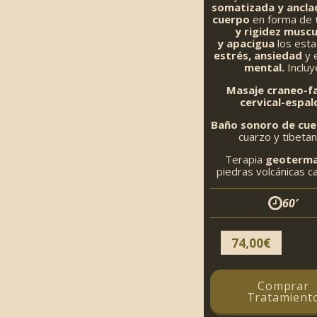
somatizada y anclad
cuerpo
en forma de
y rigidez muscu
y apacigua
los est
estrés, ansiedad
y 
mental.
Incluy
Masaje craneo-fa
cervical-espal
Baño sonoro de
cue
cuarzo y tibeta
Terapia
geoterma
piedras volcánicas ca
60′
74,00
€
Comprar
Tratamient