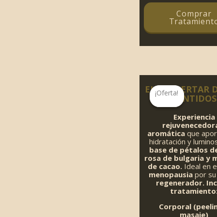
Comprar
Tratamient
EL DESPERTAR 
¡Oferta!
¡Oferta!
SENTIDOS
Experiencia
rejuvenecedor
aromática
que apor
hidratación y lumin
base de pétalos de
rosa de bulgaria y
de cacao.
Ideal en 
menopausia
por su
regenerador. Inc
tratamiento
Corporal (peeli
masaje)