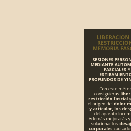
LIBERACION
RESTRICCIO
MEMORIA FAS
SESIONES PERSO
MEDIANTE AUTOM
FASCIALES Y
ESTIRAMIENT
PROFUNDOS DE YI
Con este méto
consiguieras
liber
restricción fascial
y
el origen del
dolor m
y articular, los de
del aparato locom
Además mejorarás y
solucionar los
desa
corporales
causados