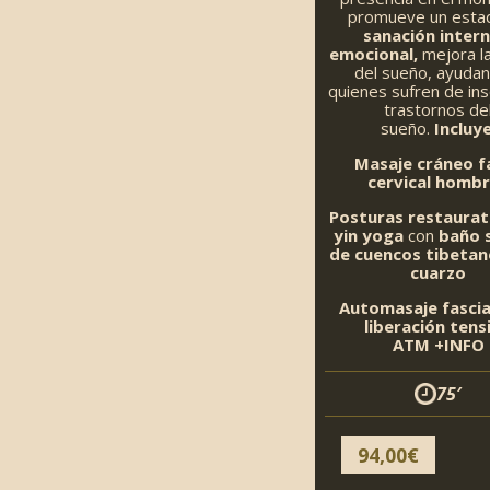
promueve un esta
sanación intern
emocional,
mejora la
del sueño, ayuda
quienes sufren de in
trastornos de
sueño.
Incluye
Masaje cráneo fa
cervical homb
Posturas restaurat
yin yoga
con
baño 
de cuencos tibetan
cuarzo
Automasaje fascia
liberación tens
ATM
+INFO
75′
94,00
€