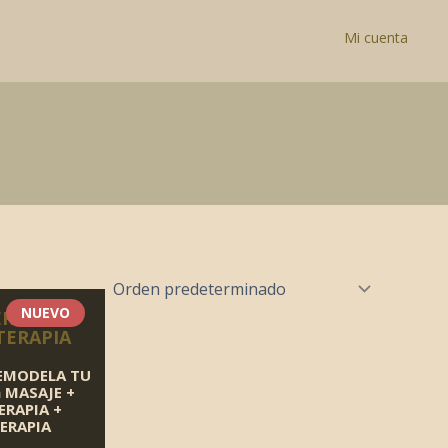
Mi cuenta
NUEVO
RAPIA &
ERAPIA
REMODELA TU
n MASAJE
+
RAPIA +
ERAPIA