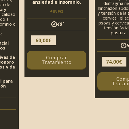
ansiedad e insomnio.
diafragma m
do de
hinchazón abdom
a y
+INFO
y tensión de la
 calidad
cervical, el 
ndo a
psoas y cervica
somnio o
40´
tensión facia
l
postura.
:
60,00
€
cial
6
ros
ivas de
Comprar
74,00
€
sonoro
Tratamiento
os y de
Comp
l para
Tratam
ión