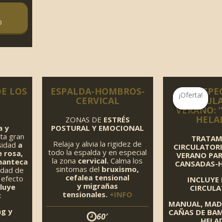
o
DE LOS
ESPALDA-HOMBROS-
ESPE
¡Oferta!
¡Oferta!
CERVICAL
CIRCUL
VERANO: 
HELA
ZONAS DE
ESTRÉS
a y
POSTURAL Y EMOCIONAL
ta gran
TRATAM
Relaja y alivia la rigidez de
osidad
a
CIRCULATORI
todo la espalda y en especial
 rosa,
VERANO PA
la zona
cervical.
Calma los
 manteca
CANSADAS-
sintomas del
bruxismo,
edad de
cefalea tensional
 efecto
INCLUYE
y
migrañas
luye
CIRCULA
tensionales.
+INFO
:
MANUAL,
MAD
ng y
CAÑAS DE BA
60′
HELA