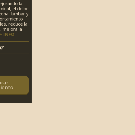
ejorando la
inal, el dolor
 zona lumbar y
acortamiento
les, reduce la
l, mejora la
+ INFO
0′
rar
iento