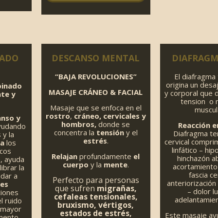
TADO
DESCANSO MENTAL
DIAFRAGM
“BAJA REVOLUCIONES”
El diafragma
origina un desa
binado
MASAJE CRÁNEO & FACIAL
y corporal que
nte y
tension o 
Masaje que se enfoca en el
muscul
rostro
,
cráneo, cervicales y
nso y
hombros,
donde se
Reacción e
yudando
concentra la
tensión
y el
Diafragma ten
 y la
estrés
.
cervical compri
ra
los
linfático – hip
icos
Relajan
profundamente
el
hinchazón a
o, ayuda
cuerpo
y la
mente
.
acortamiento
ibrar la
fascia ce
dar a
Perfecto para personas
anteriorización
nes
que sufren
migrañas,
– dolor l
iones
cefaleas tensionales,
adelantamie
l ruido
bruxismo, vértigos,
a mayor
estados de estrés,
Este masaje ayud
mento,