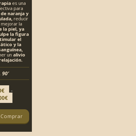
rapia
es una
fectiva para
 de naranja y
ulada,
reducir
y
mejorar la
 la piel, ya
lpe la figura
imular el
ático y la
 sanguínea,
er un
alivio
elajación.
, 90′
-
0
€
Rango
00
€
de
precios:
y Comprar
desde
79,00€
hasta