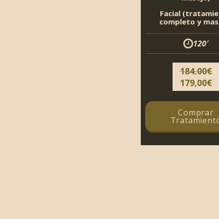
Facial (tratami
completo y mas
120′
184,00
€
El
179,00
€
precio
original
Comprar
era:
Tratamient
184,00€.