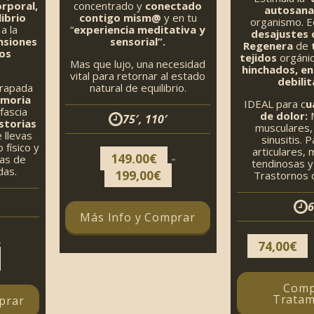
rporal,
concentrado y
conectado
autosana
librio
contigo mism@
y en tu
organismo. Eq
a la
“
experiencia meditativa y
desajustes 
ensiones
sensorial”.
Regenera
de
os
tejidos
orgánic
Mas que lujo, una necesidad
hinchados, e
vital para retornar al estado
debili
trapada
natural de equilibrio.
moria
IDEAL para c
u
a fascia
de dolor:
M
75′, 110′
storias
musculares,
 llevas
sinusitis. 
 físico y
articulares, 
-
149,00
€
das de
tendinosas y 
das.
Rango
199,00
€
Trastornos d
de
precios:
6
Más Info y Comprar
desde
-
149,00€
74,00
€
Rango
hasta
de
199,00€
Comp
precios:
Tratam
prar
desde