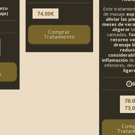
ento
Este tratamie
74,00
€
aje)
de masaje
esp
aliviar las pi
meses de ver
aligerar
l
Comprar
cansadas,
fac
Tratamiento
retorno ve
drenaje li
El
reduc
considerab
precio
inflamación
de 
actual
inferiores, dev
liger
es:
o
179,00€.
6
78,
El
73,
preci
origi
Comp
era:
Tratam