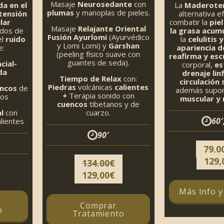
Masaje
Neurosedante
con
a en el
La
Maderote
plumas
y manoplas de pieles.
tensión
alternativa e
lar
combatir la
piel
Masaje
Relajante Oriental
ados de
la grasa acum
Fusión
Ayurlomi
(Ayurvédico
el
ruido
la
celulitis 
y Lomi Lomi) y
Garshan
e:
apariencia de
(peeling físico suave con
reafirma y escu
guantes de seda).
cial-
corporal,
est
da
drenaje linf
Tiempo de Relax
con:
circulación
Piedras
volcánicas
calientes
ncos
de
además supon
+
Terapia sonido con
nos
muscular y r
cuencos
tibetanos y de
l
con
cuarzo.
60′
lientes
90′
79,0
129,
134,00
€
El
El
129,00
€
precio
precio
Más Info 
original
actual
Comprar
era:
es:
o
Tratamiento
134,00€.
129,00€.