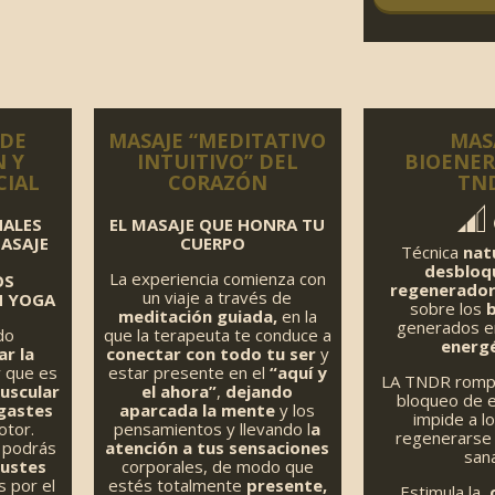
78,00
 DE
MASAJE “MEDITATIVO
MAS
N Y
INTUITIVO” DEL
BIOENER
CIAL
CORAZÓN
TN
NALES
EL MASAJE QUE HONRA TU
ASAJE
CUERPO
Técnica
nat
desbloq
La experiencia comienza con
OS
regenerado
un viaje a través de
N YOGA
sobre los
meditación guiada,
en la
generados e
do
que la terapeuta te conduce a
energ
ar la
conectar con todo tu ser
y
 que es
estar presente en el
“aquí y
LA TNDR rompe
uscular
el ahora”
,
dejando
bloqueo de 
sgastes
aparcada la mente
y los
impide a lo
otor.
pensamientos y llevando l
a
regenerarse 
 podrás
atención a tus sensaciones
sana
justes
corporales, de modo que
 por el
estés totalmente
presente,
Estimula la