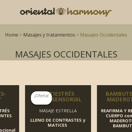
Home
>
Masajes y tratamientos
> Masajes Occidentales
MASAJES OCCIDENTALES
S-
ANTIESTRÉS
BAMBUTE
¡Oferta!
¡Oferta!
”
MULTISENSORIAL
MADEROT
TRÉS
MASAJE ESTRELLA
REAFIRMA Y 
NTES
CUERPO co
LLENO DE CONTRASTES y
MADEROTE
MATICES
BAMBUT
ocional