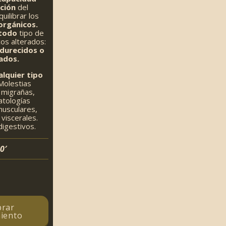
ción
del
uilibrar los
orgánicos.
todo
tipo de
os alterados:
ndurecidos o
tados.
alquier tipo
olestias
 migrañas,
Patologías
musculares,
viscerales.
igestivos.
0′
rar
iento