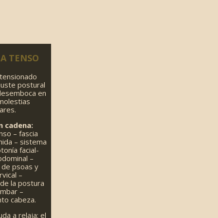
129,00€
A TENSO
 tensionado
juste postural
 desemboca en
molestias
ares.
n cadena:
so – fascia
mida – sistema
otonía facial-
bdominal –
 de psoas y
rvical –
 de la postura
umbar –
nto cabeza.
a a relaja: el