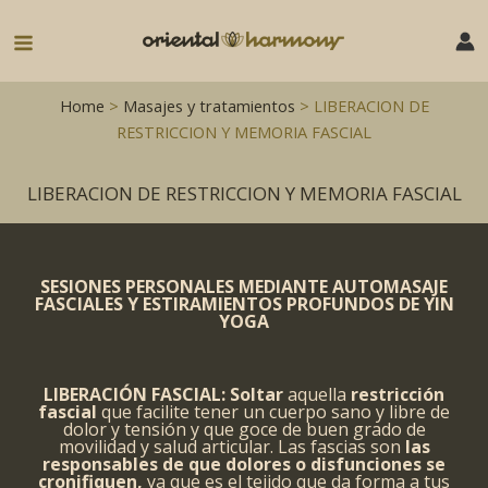
Ir
al
Main
contenido
Menu
Home
>
Masajes y tratamientos
> LIBERACION DE
RESTRICCION Y MEMORIA FASCIAL
LIBERACION DE RESTRICCION Y MEMORIA FASCIAL
SESIONES PERSONALES MEDIANTE AUTOMASAJE
FASCIALES Y ESTIRAMIENTOS PROFUNDOS DE YIN
YOGA
LIBERACIÓN FASCIAL: Soltar
aquella
restricción
fascial
que facilite tener un cuerpo sano y libre de
dolor y tensión y que goce de buen grado de
movilidad y salud articular. Las fascias son
las
responsables de que dolores o disfunciones se
cronifiquen,
ya que es el tejido que da forma a tus