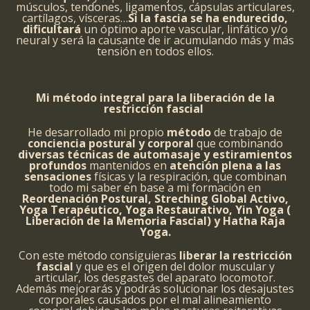
músculos, tendones, ligamentos, cápsulas articulares,
cartílagos, vísceras…
Si la fascia se ha endurecido,
dificultará
un óptimo aporte vascular, linfático y/o
neural y será la causante de ir acumulando más y más
tensión en todos ellos.
Mi método integral para la liberación de la
restricción fascial
He desarrollado mi propio
método
de trabajo de
conciencia postural y corporal
que combinando
diversas técnicas de automasaje y estiramientos
profundos
mantenidos en
atención plena a las
sensaciones
físicas y la respiración, que combinan
todo mi saber en base a mi formación en
Reordenación Postural, Streching Global Activo,
Yoga Terapéutico, Yoga Restaurativo, Yin Yoga (
Liberación de la Memoria Fascial) y Hatha Raja
Yoga.
Con este método consiguieras
liberar la restricción
fascial
y que es el origen del dolor muscular y
articular, los desgastes del aparato locomotor.
Además mejorarás y podrás solucionar los desajustes
corporales causados por el mal alineamiento