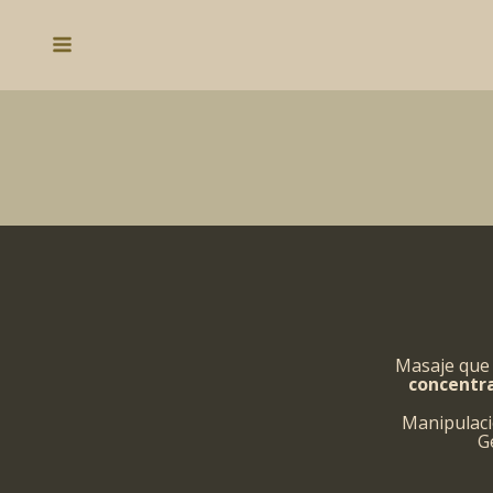
Ir
al
Main
contenido
Menu
Masaje que 
concentra
Manipulaci
G