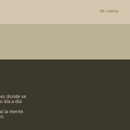
Mi cuenta
 es donde se
 día a día.
l la mente.
o.