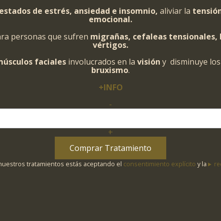
estados de estrés, ansiedad e insomnio,
aliviar la
tensió
emocional.
ara personas que sufren
migrañas, cefaleas tensionales,
vértigos.
úsculos faciales
involucrados en la
visión
y disminuye los
bruxismo
.
+INFO
-
DESCANSO
MENTAL
cantidad
+
Comprar Tratamiento
 nuestros tratamientos estás aceptando el
consentimiento explícito
y la
re