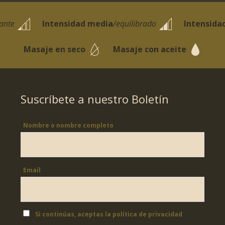
jante
Intensidad media
/equilibrado
Intensida
Masaje en seco
Masaje con aceite
Suscríbete a nuestro Boletín
Nombre o nombre completo
Email
Si continúas, aceptas la política de privacidad