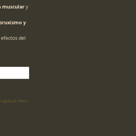
n muscular
y
 bruxismo y
 efectos del
cogida de datos