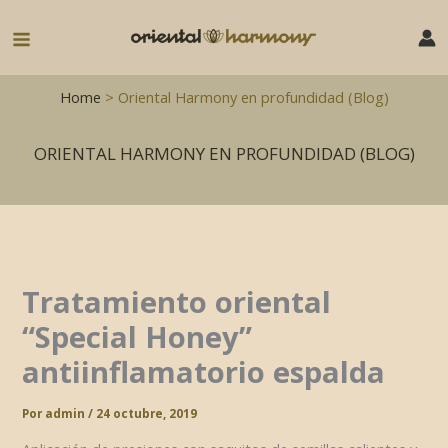
Ir
al
Main
contenido
Menu
Home
> Oriental Harmony en profundidad (Blog)
ORIENTAL HARMONY EN PROFUNDIDAD (BLOG)
Tratamiento oriental
“Special Honey”
antiinflamatorio espalda
Por
admin
/
24 octubre, 2019