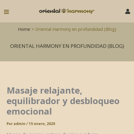
Ir
al
Main
contenido
Menu
Home
> Oriental Harmony en profundidad (Blog)
ORIENTAL HARMONY EN PROFUNDIDAD (BLOG)
Masaje relajante,
equilibrador y desbloqueo
emocional
Por
admin
/
15 enero, 2020