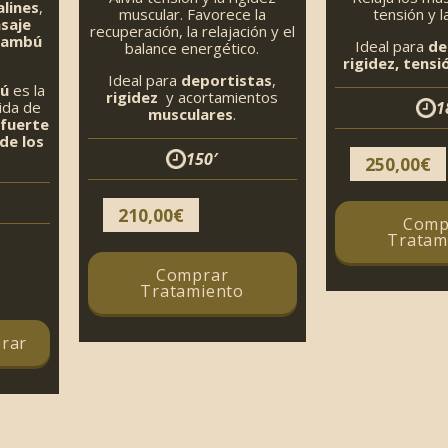
alines
,
muscular. Favorece la
tensión y l
saje
recuperación, la relajación y el
Bambú
Ideal para
de
balance energético.
rigidez, tens
Ideal para
deportistas
,
bú
es la
rigidez
y acortamientos
ida de
1
musculares
.
fuerte
de los
O
150′
250,00
€
210,00
€
Comp
Tratam
Comprar
Rango
Tratamiento
de
precios:
rar
desde
74,00€
hasta
124,00€