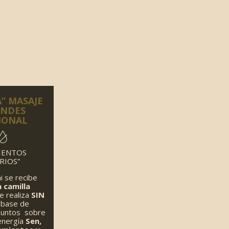
” MASAJE
ANDES
IONAL
IENTOS
RIOS”
i se recibe
 camilla
e realiza
SIN
 base de
puntos sobre
energía
Sen,