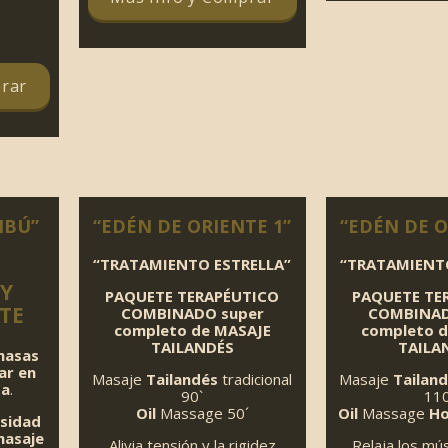
desde
Rango
134,00€
de
hasta
precios:
159,00€
rar
desde
124,00€
hasta
149,00€
MBÚ”
“EDÉN DE ORIENTE 1”
“EDÉN DE O
“TRATAMIENTO ESTRELLA”
“TRATAMIENT
Y
PAQUETE TERAPÉUTICO
PAQUETE TE
TE
COMBINADO super
COMBINAD
completo de MASAJE
completo d
TAILANDÉS
TAILA
masas
ar en
Masaje
Tailandés
tradicional
Masaje
Tailan
da
.
90`
110
Oil
Massage 50´
Oil
Massage
Ho
nsidad
asaje
Alivia tensión y la rigidez
Relaja los mús