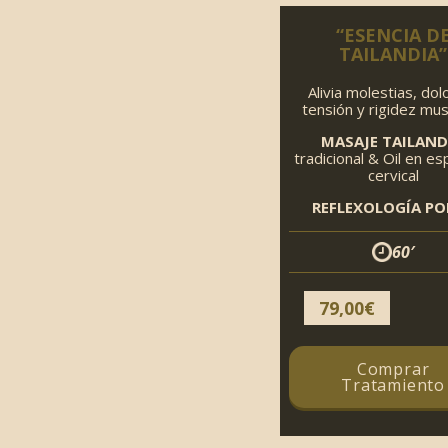
“ESENCIA D
TAILANDIA”
Alivia molestias, dol
tensión y rigidez mus
MASAJE TAILAND
tradicional & Oil en es
cervical
REFLEXOLOGÍA PO
60′
79,00
€
Comprar
Tratamiento