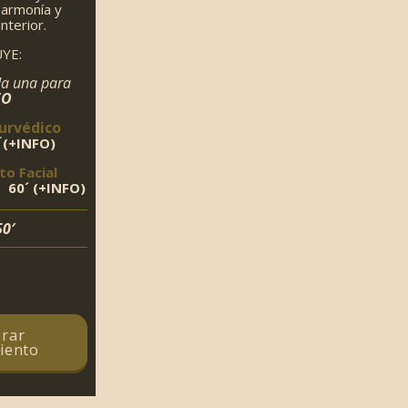
 armonía y
interior.
YE:
da una para
FO
urvédico
´
(+INFO)
o Facial
o
60´ (+INFO)
50′
rar
iento