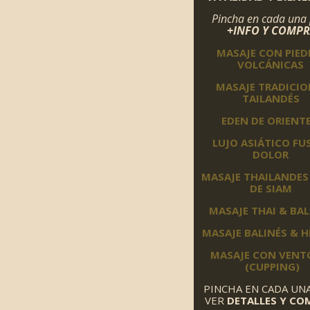
Pincha en cada una
+INFO Y COMP
MASAJE CON PIED
VOLCÁNICAS
MASAJE TRADICIO
TAILANDÉS
EDEN DE ORIENT
LUJO ASIÁTICO FU
DOLOR
MASAJE THAILANDES
DE SIAM
MASAJE THAI & BA
MASAJE BALINÉS & 
MASAJE CON VENT
(CUPPING)
PINCHA EN CADA UN
VER
DETALLES Y CO