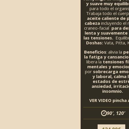
y suave muy equili
para todo el organ
Trabaja todo el cuer
aceite caliente
de p
cabeza
incluyendo el
craneo-facial
para de
lenta y suavemente
las tensiones.
Equilib
Doshas:
Vata, Pitta, 
Beneficios
: alivia la
pe
la fatiga y cansancio 
libera la
tensiones fí
mentales y emocio
por
sobrecarga emo
y laboral, calma 
estados de estr
ansiedad, irritaci
insomnio.
VER VIDEO pincha 
90′, 120′