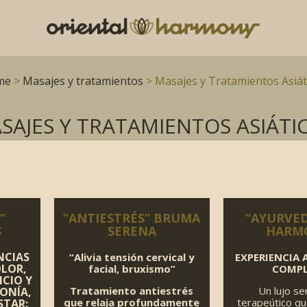
me
>
Masajes y tratamientos
> Masajes y Tratamientos Asiát
SAJES Y TRATAMIENTOS ASIÁTI
”
“ANTIESTRÉS” BRUMA
“AYURVED
S
SERENA
HARM
NCIAS
“Alivia tensión cervical y
EXPERIENCIA 
OLOR,
facial, bruxismo”
COMP
CIO Y
Tratamiento antiestrés
Un lujo se
ONÍA,
que relaja profundamente
terapeútico qu
STAR: