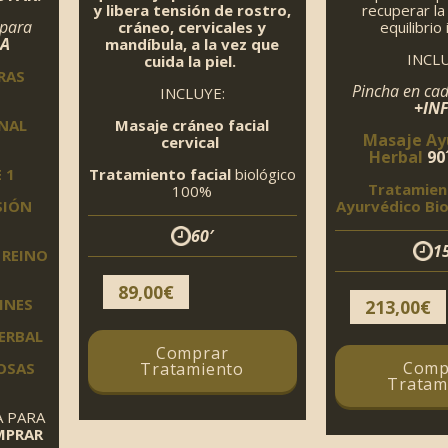
y libera tensión de rostro,
recuperar la
 para
cráneo, cervicales y
equilibrio 
RA
mandíbula, a la vez que
INCLU
cuida la piel.
RAS
Pincha en ca
INCLUYE:
+IN
NAL
Masaje cráneo facial
Masaje Ay
cervical
Herbal
90
E 1
Tratamiento facial
biológico
Tratamient
100%
SIÓN
Ayurvédico Bi
60′
1
 REINO
89,00
€
LINES
213,00
€
HERBAL
Comprar
Comp
Tratamiento
OSAS
Tratam
A PARA
MPRAR