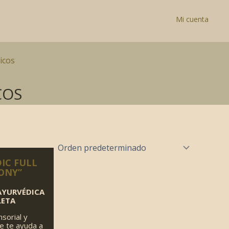
Mi cuenta
icos
COS
IC FULL
ONY”
AYURVÉDICA
LETA
nsorial y
e te ayuda a