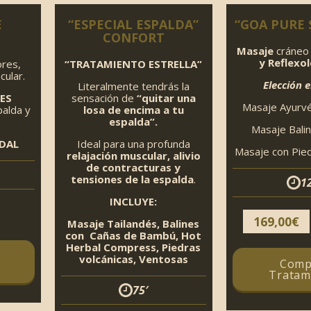
E
“ESPECIAL ESPALDA”
“GOA PURE 
CONFORT
Masaje
cráneo 
y Reflexol
ores,
“TRATAMIENTO ESTRELLA”
cular.
Elección e
Literalmente tendrás la
ES
sensación de
“quitar una
Masaje Ayurvé
palda y
losa de encima a tu
espalda”.
Masaje Bali
DAL
Ideal para una profunda
Masaje con Pied
relajación
muscular, alivio
de contracturas y
tensiones de la espalda
.
1
INCLUYE:
169,00
€
Masaje Tailandés, Balines
con Cañas de Bambú, Hot
Herbal Compress, Piedras
volcánicas, Ventosas
Comp
Tratam
75′