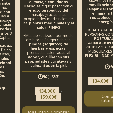
suaves
estir
el masaje con Pindas
brante
movilizacion
Herbales *
que potencian el
ismo
.
relajar del to
efecto terapéutico del
po
con
elimina la 
masaje, gracias a las
ies a
restablecer 
propiedades medicinales de
 masaje
energía 
las
plantas medicinales y el
shacer
calor. +INFO
 todas
IDEAL
PARA
D
ra los 3
PERSONAS CO
*Masaje realizado por medio
Kapha.
POSTURAL
de la presión ejercida con
ALINEACIÓN
pindas (saquitos) de
sadez,
RIGIDEZ
Y ACO
hierbas y especias
,
fisico
,
MUSCULARES 
prensadas calentadas
al
sicas,
FLEXIBILIDAD 
vapor
, que
liberan sus
nales
propiedades curativas y
cional
calmantes
en la piel.
1
los
és,
ón,
90′, 120′
134,00
€
Aquí
-
134,00
€
Rango
Comp
159,00
€
Tratam
de
precios:
Más Info y Comprar