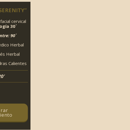
SERENITY”
facial cervical
ogía 30´
ntre: 90´
dico Herbal
nés Herbal
ras Calientes
20′
rar
iento