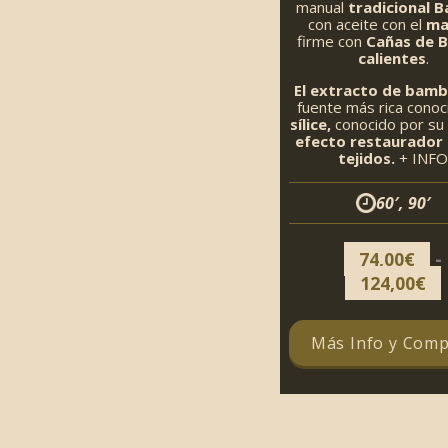
manual
tradicional B
con aceite con el
ma
firme con
Cañas de 
calientes
.
El extracto de bam
fuente más rica conoc
sílice,
conocido por su
efecto restaurador 
tejidos.
+ INF
60′, 90′
-
74,00
€
124,00
€
Más Info y Comp