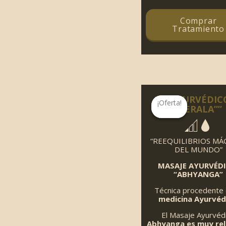
Comprar
Tratamiento
“AYURVÉDIC
¡Oferta!
¡Oferta!
“KERALA””
“REEQUILIBRIOS MÁ
DEL MUNDO”
MASAJE AYURVÉD
“ABHYANGA”
Técnica procedente 
medicina Ayurvéd
El Masaje Ayurvéd
Abhyanga es muy rel