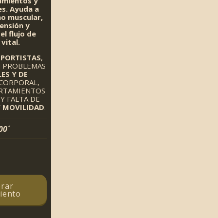
amientos y
es. Ayuda a
no muscular,
tensión y
el flujo de
vital.
EPORTISTAS
,
N PROBLEMAS
ES Y DE
CORPORAL,
RTAMIENTOS
Y FALTA DE
Y MOVILIDAD
.
00´
rar
iento