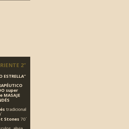
RIENTE 2”
O ESTRELLA”
RAPÉUTICO
O super
e MASAJE
NDÉS
dés
tradicional
`
t Stones
70´
culos, alivia