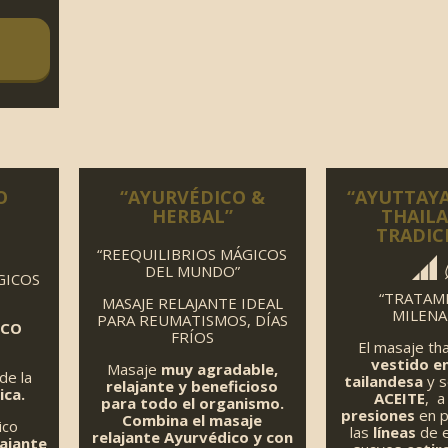
O
“AYURVÉDICO &
“AYUTTAYA
HERBAL”
THAIL
TRADIC
“REEQUILIBRIOS MÁGICOS
DEL MUNDO”
GICOS
“TRATAM
MASAJE RELAJANTE IDEAL
MILENA
PARA REUMATISMOS, DÍAS
ICO
FRÍOS
El masaje tha
vestido en
Masaje
muy agradable,
de la
tailandesa
y s
relajante y beneficioso
ica.
ACEITE
, a
para todo el organismo.
presiones
en 
C
ombina el masaje
ico
las
líneas
de 
relajante Ayurvédico y con
ajante