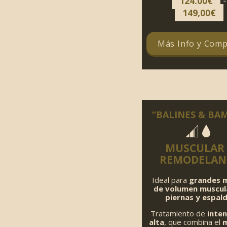
-
124,00
€
149,00
€
Más Info y Comp
“BALINES & BA
MUSCULAR 
REMODELAN
Ideal para
grandes 
de volumen muscul
piernas y espal
Tratamiento de
inte
alta
, que combina el
m