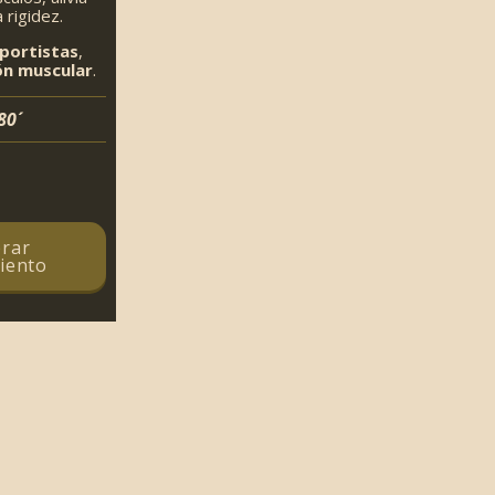
a rigidez.
portistas
,
ión muscular
.
80´
rar
iento