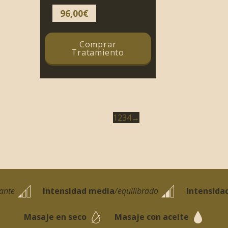
96,00
€
Comprar
Tratamiento
1
2
3
4
→
jante
Intensidad media
/equilibrado
Intensida
Masaje en seco
Masaje con aceite