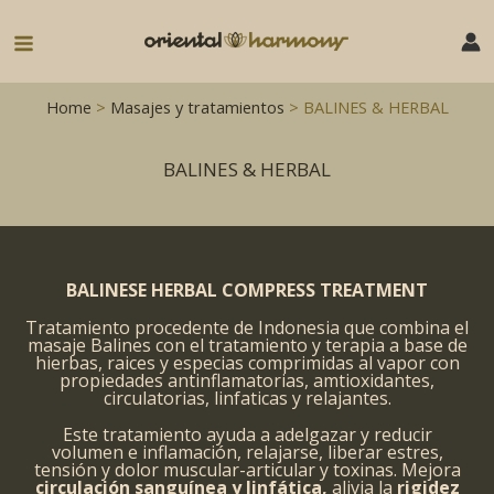
Ir
al
Main
contenido
Menu
Home
>
Masajes y tratamientos
> BALINES & HERBAL
BALINES & HERBAL
BALINESE HERBAL COMPRESS TREATMENT
Tratamiento procedente de Indonesia que combina el
masaje Balines con el tratamiento y terapia a base de
hierbas, raices y especias comprimidas al vapor con
propiedades antinflamatorias, amtioxidantes,
circulatorias, linfaticas y relajantes.
Este tratamiento ayuda a adelgazar y reducir
volumen e inflamación, relajarse, liberar estres,
tensión y dolor muscular-articular y toxinas. Mejora
circulación sanguínea y linfática,
alivia la
rigidez