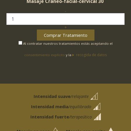
Masaje Cráneo-facial-cervical 30
´
-
"SHIVA
ORIENTAL"
cantidad
+
Comprar Tratamiento
Al contratar nuestros tratamientos estás aceptando el
recogida de datos
consentimiento explícito
y la
Intensidad suave
/relajante
Intensidad media
/equilibrado
Intensidad fuerte
/terapeútico