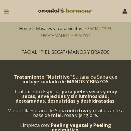
Ir
al
Main
contenido
Menu
Home
>
Masajes y tratamientos
> FACIAL “PIEL
SECA”+MANOS Y BRAZOS
FACIAL “PIEL SECA”+MANOS Y BRAZOS
Tratamiento “Nutritivo”
Sultana de Saba que
incluye cuidado de MANOS Y BRAZOS
Tratamiento Especial
para pieles secas y muy
secas, envejecidas y sin luminosidad,
descamadas, desnutridas y deshidratadas.
Mascarilla Sultana de Saba
nutritiva
y revitalizante a
base de
miel
, rosa y jengibre.
Limpieza con:
Peeling vegetal y Peeling
enzimático.