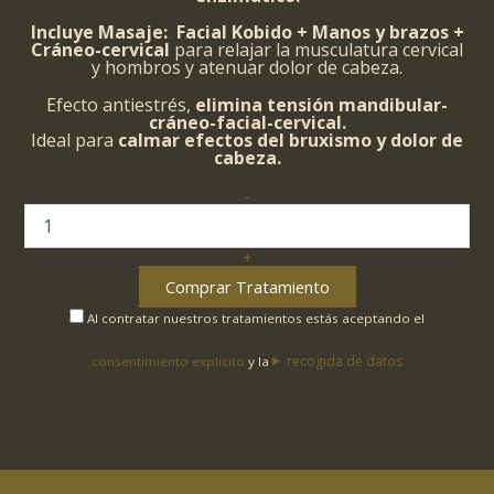
Incluye Masaje: Facial Kobido + Manos y brazos +
Cráneo-cervical
para relajar la musculatura cervical
y hombros y atenuar dolor de cabeza.
Efecto antiestrés,
elimina tensión mandibular-
cráneo-facial-cervical.
Ideal para
calmar efectos del bruxismo y dolor de
cabeza.
-
FACIAL
"PIEL
SECA"+MANOS
+
Y
BRAZOS
Comprar Tratamiento
cantidad
Al contratar nuestros tratamientos estás aceptando el
recogida de datos
consentimiento explícito
y la