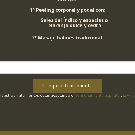
1º Peeling corporal y podal con:
Sales del Índico y especias o
Naranja dulce y cedro
2º Masaje balinés tradicional.
-
Balinese
Purification
cantidad
+
Comprar Tratamiento
 nuestros tratamientos estás aceptando el
consentimiento explícito
y la
re