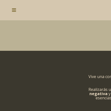
Ir
al
Main
contenido
Menu
Vive una con
Realizarás u
negativa
y 
esencias