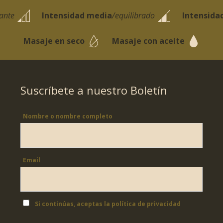
jante
Intensidad media
/equilibrado
Intensida
Masaje en seco
Masaje con aceite
Suscríbete a nuestro Boletín
Nombre o nombre completo
Email
Si continúas, aceptas la política de privacidad