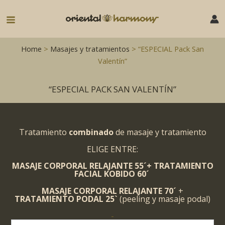
Ir
al
Main
contenido
Menu
Home
>
Masajes y tratamientos
> “ESPECIAL Pack San
Valentín”
“ESPECIAL PACK SAN VALENTÍN”
Tratamiento
combinado
de masaje y tratamiento
ELIGE ENTRE:
MASAJE CORPORAL RELAJANTE 55
´
+ TRATAMIENTO
FACIAL KOBIDO 60´
MASAJE CORPORAL RELAJANTE 7
0´
+
TRATAMIENTO PODAL
25`
(peeling y masaje podal)
-
"ESPECIAL