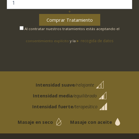
Pack
San
+
Valentín"
cantidad
Comprar Tratamiento
Al contratar nuestros tratamientos estás aceptando el
recogida de datos
consentimiento explícito
y la
Intensidad suave
/relajante
Intensidad media
/equilibrado
Intensidad fuerte
/terapeútico
Masaje en seco
Masaje con aceite