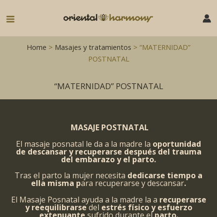
Ir
al
Main
contenido
Menu
Home
>
Masajes y tratamientos
> “MATERNIDAD”
POSTNATAL
“MATERNIDAD” POSTNATAL
MASAJE POSTNATAL
El masaje posnatal le da a la madre la
oportunidad
de descansar y recuperarse después del trauma
del embarazo y el parto.
Tras el parto la mujer necesita
dedicarse tiempo a
ella misma p
ara recuperarse y descansar
.
El Masaje Posnatal ayuda a la madre la a
recuperarse
y reequilibrarse
del
estrés físico y
esfuerzo
extenuante
sufrido durante el
parto.