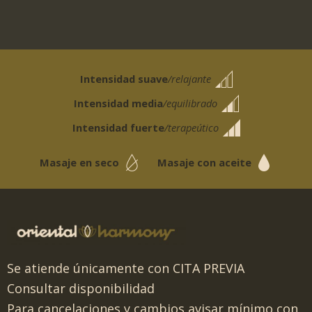
Intensidad suave
/relajante
Intensidad media
/equilibrado
Intensidad fuerte
/terapeútico
Masaje en seco
Masaje con aceite
Se atiende únicamente con CITA PREVIA
Consultar disponibilidad
Para cancelaciones y cambios avisar mínimo con