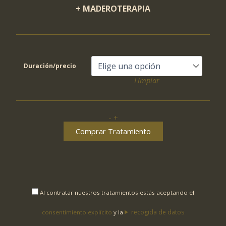
+
MADEROTERAPIA
Duración/precio
Limpiar
-
+
DETOX
LINFÁTICO
Comprar Tratamiento
"TE
VERDE"
cantidad
Al contratar nuestros tratamientos estás aceptando el
recogida de datos
consentimiento explícito
y la