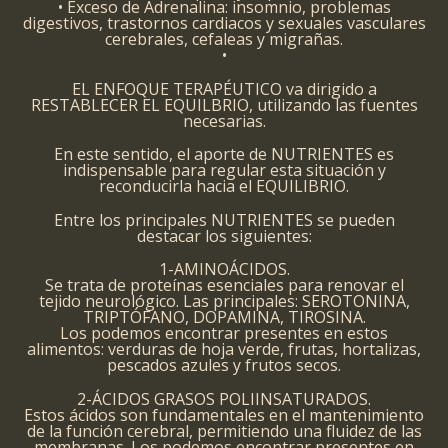
• Exceso de Adrenalina: insomnio, problemas
digestivos, trastornos cardiacos y sexuales vasculares
cerebrales, cefaleas y migrañas.
•
EL ENFOQUE TERAPÉUTICO va dirigido a
RESTABLECER EL EQUILBRIO, utilizando las fuentes
necesarias.
En este sentido, el aporte de NUTRIENTES es
indispensable para regular esta situación y
reconducirla hacia el EQUILIBRIO.
Entre los principales NUTRIENTES se pueden
destacar los siguientes:
1-AMINOÁCIDOS.
Se trata de proteínas esenciales para renovar el
tejido neurológico. Las principales: SEROTONINA,
TRIPTÓFANO, DOPAMINA, TIROSINA.
Los podemos encontrar presentes en estos
alimentos: verduras de hoja verde, frutas, hortalizas,
pescados azules y frutos secos.
2-ÁCIDOS GRASOS POLIINSATURADOS.
Estos ácidos son fundamentales en el mantenimiento
de la función cerebral, permitiendo una fluidez de las
membranas. Los podemos encontrar presentes en