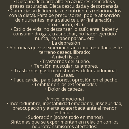
• Dieta inadecuada: alta en azúcares refinados y
grasas saturadas. Dieta descuidada y desordenada.
• Carencias y deficiencias de nutrientes (relacionados
con la dieta). Falta de precursores, pobre absorción
de nutrientes, mala salud celular (inflamación,
intoxicación, etc.)
• Estilo de vida: no descansar lo suficiente, beber y
consumir drogas, trasnochar, no hacer ejercicio
nunca, no saber parar… etc.
• La depresión
• Síntomas que se experimentan como resultado este
terreno desequilibrado:
-A nivel físico:
• Trastornos del sueño.
• Tensión muscular, calambres.
• Trastornos gastrointestinales: dolor abdominal,
náuseas.
• Taquicardia, palpitaciones, opresión en el pecho.
• Temblor en las extremidades.
• Dolor de cabeza,
-A nivel emocional:
• Incertidumbre, inestabilidad emocional, inseguridad,
preocupación y alerta exacerbada ante el menor
estimulo.
• Sudoración (sobre todo en manos).
Síntomas que se experimentan en relación con los
neurotransmisores afectados: