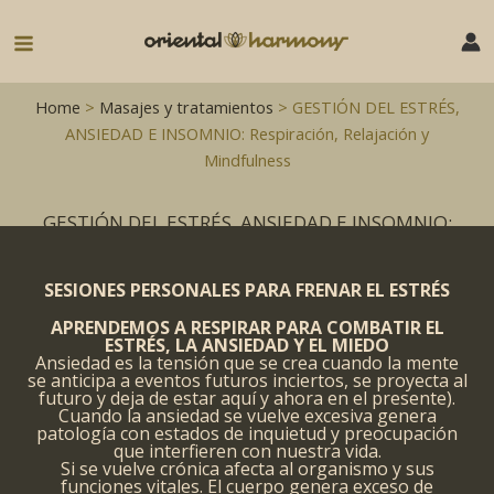
Ir
al
Main
contenido
Menu
Home
>
Masajes y tratamientos
> GESTIÓN DEL ESTRÉS,
ANSIEDAD E INSOMNIO: Respiración, Relajación y
Mindfulness
GESTIÓN DEL ESTRÉS, ANSIEDAD E INSOMNIO:
RESPIRACIÓN, RELAJACIÓN Y MINDFULNESS
SESIONES PERSONALES PARA FRENAR EL ESTRÉS
APRENDEMOS A RESPIRAR PARA COMBATIR EL
ESTRÉS, LA ANSIEDAD Y EL MIEDO
Ansiedad es la tensión que se crea cuando la mente
se anticipa a eventos futuros inciertos, se proyecta al
futuro y deja de estar aquí y ahora en el presente).
Cuando la ansiedad se vuelve excesiva genera
patología con estados de inquietud y preocupación
que interfieren con nuestra vida.
Si se vuelve crónica afecta al organismo y sus
funciones vitales. El cuerpo genera exceso de