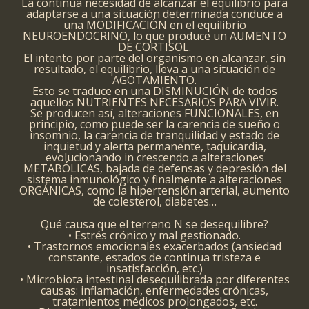
La continua necesidad de alcanzar el equilibrio para
adaptarse a una situación determinada conduce a
una MODIFICACIÓN en el equilibrio
NEUROENDOCRINO, lo que produce un AUMENTO
DE CORTISOL.
El intento por parte del organismo en alcanzar, sin
resultado, el equilibrio, lleva a una situación de
AGOTAMIENTO.
Esto se traduce en una DISMINUCIÓN de todos
aquellos NUTRIENTES NECESARIOS PARA VIVIR.
Se producen así, alteraciones FUNCIONALES, en
principio, como puede ser la carencia de sueño o
insomnio, la carencia de tranquilidad y estado de
inquietud y alerta permanente, taquicardia,
evolucionando in crescendo a alteraciones
METABÓLICAS, bajada de defensas y depresión del
sistema inmunológico y finalmente a alteraciones
ORGÁNICAS, como la hipertensión arterial, aumento
de colesterol, diabetes…
Qué causa que el terreno N se desequilibre?
• Estrés crónico y mal gestionado.
• Trastornos emocionales exacerbados (ansiedad
constante, estados de continua tristeza e
insatisfacción, etc.)
• Microbiota intestinal desequilibrada por diferentes
causas: inflamación, enfermedades crónicas,
tratamientos médicos prolongados, etc.