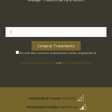
-
"HUE
IMPERIAL"
cantidad
+
Comprar Tratamiento
Al contratar nuestros tratamientos estás aceptando el
recogida de datos
consentimiento explícito
y la
Intensidad suave
/relajante
Intensidad media
/equilibrado