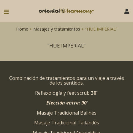
Ir
al
Main
contenido
Menu
Home
>
Masajes y tratamientos
> “HUE IMPERIAL”
“HUE IMPERIAL”
Combinación de tratamientos para un viaje a través
de los sentidos.
Reflexología y feet scrub
30´
Elección entre: 90´
Masaje Tradicional Balinés
Masaje Tradicional Tailandés
Masaje Tradicional Ayurvédico