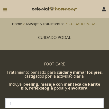
Ir
al
Main
contenido
Menu
Home
>
Masajes y tratamientos
> CUIDADO PODAL
CUIDADO PODAL
FOOT CARE
Tratamiento pensado para
cuidar y mimar los pies
,
castigados por la actividad diaria.
Incluye:
peeling, masaje con manteca de karite
bio,
reflexología
podal y
envoltura.
-
CUIDADO
PODAL
cantidad