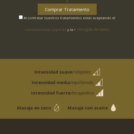
+
Comprar Tratamiento
Al contratar nuestros tratamientos estás aceptando el
recogida de datos
consentimiento explícito
y la
Intensidad suave
/relajante
Intensidad media
/equilibrado
Intensidad fuerte
/terapeútico
Masaje en seco
Masaje con aceite