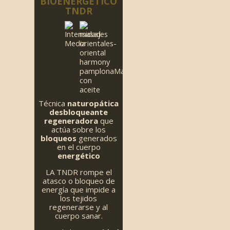
BIOENERGÉTICO
TNDR
Técnica
naturopática
desbloqueante
regeneradora
que
actúa sobre los
bloqueos
generados
en el cuerpo
energético
LA TNDR rompe el
atasco o bloqueo de
energía que impide a
los tejidos
regenerarse y al
cuerpo sanar.