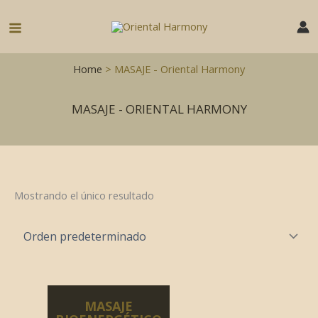
Ir
al
Main
contenido
Menu
Home
> MASAJE - Oriental Harmony
MASAJE - ORIENTAL HARMONY
Mostrando el único resultado
MASAJE