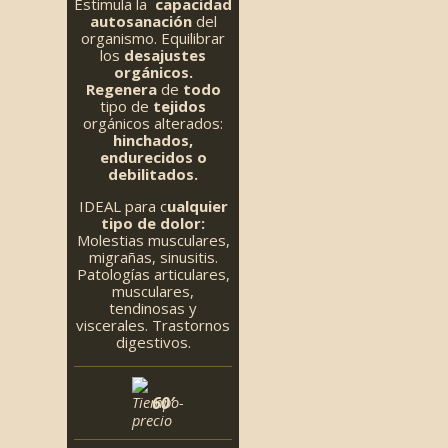
Estimula la
capacidad
autosanación
del
organismo. Equilibrar
los
desajustes
orgánicos.
Regenera
de
todo
tipo de
tejidos
orgánicos alterados:
hinchados,
endurecidos o
debilitados.
IDEAL para c
ualquier
tipo de dolor:
Molestias musculares,
migrañas, sinusitis.
Patologías articulares,
musculares,
tendinosas y
viscerales. Trastornos
digestivos.
60′